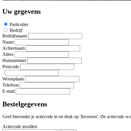
Uw gegevens
Particulier
Bedrijf
Bedrijfsnaam
Naam
Achternaam
Adres
Huisnummer
Postcode
Woonplaats
Telefoon
E-mail
Bestelgegevens
Geef hieronder je actiecode in en druk op 'Invoeren'. De actiecode wor
Actiecode invullen