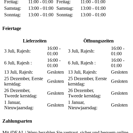
Freitag:
11:00 - 01:00
Freitag:
11:00 - 01:00
Samstag:
13:00 - 01:00
Samstag:
13:00 - 01:00
Sonntag:
13:00 - 01:00
Sonntag:
13:00 - 01:00
Feiertage
Lieferzeiten
Öffnungszeiten
16:00 -
16:00 -
3 Juli, Rajesh:
3 Juli, Rajesh:
01:00
01:00
16:00 -
16:00 -
6 Juli, Rajesh :
6 Juli, Rajesh :
01:00
01:00
13 Juli, Rajesh:
Gesloten
13 Juli, Rajesh:
Gesloten
25 Dezember, Eerste
25 Dezember, Eerste
Gesloten
Gesloten
kerstdag:
kerstdag:
26 Dezember,
26 Dezember,
Gesloten
Gesloten
Tweede kerstdag:
Tweede kerstdag:
1 Januar,
1 Januar,
Gesloten
Gesloten
Nieuwjaarsdag:
Nieuwjaarsdag:
Zahlungsarten
Mit iDEAL | Wero bezahlen Sie vertraut, sicher und bequem online.