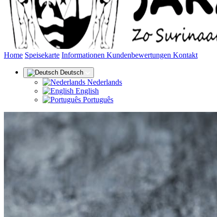
(aktuell)
Home
Speisekarte
Informationen
Kundenbewertungen
Kontakt
Deutsch
Nederlands
English
Português