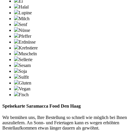
Ei
Halal
Lupine
Milch
Senf
Nüsse
Pfeffer
Erdnüsse
Krebstiere
Muscheln
Sellerie
Sesam
Soja
Sulfit
Gluten
Vegan
Fisch
Speisekarte Saramacca Food Den Haag
Wir bemühen uns, Ihre Bestellung so schnell wie möglich bei Ihnen
auszuliefern. An Sonn- und Feiertagen kann es wegen erhöhten
Bestellaufkommen etwas länger dauern als gewöhnt.